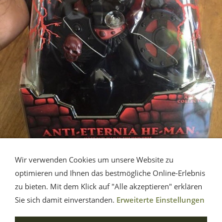
Wir verwenden Cookies um unsere Website zu
optimieren und Ihnen das bestmögliche Online-Erlebnis
zu bieten. Mit dem Klick auf "Alle akzeptieren" erklären
Impressum
AGB
Widerrufsbelehrung
Sie sich damit einverstanden.
Erweiterte Einstellungen
Datenschutz
Versandkosten
Hilfe
Batterieentsorgung
Haftungsausschluss
Cookies