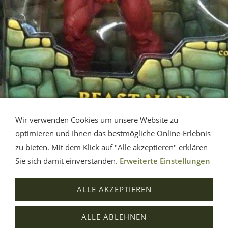
Wir verwenden Cookies um unsere Website zu
optimieren und Ihnen das bestmögliche Online-Erlebnis
zu bieten. Mit dem Klick auf "Alle akzeptieren" erklären
Impressum
AGB
Widerrufsbelehrung
Sie sich damit einverstanden.
Erweiterte Einstellungen
Datenschutz
Versandkosten
Hilfe
Batterieentsorgung
Haftungsausschluss
Cookies
ALLE AKZEPTIEREN
Widerruf
Verträge widerrufen
ALLE ABLEHNEN